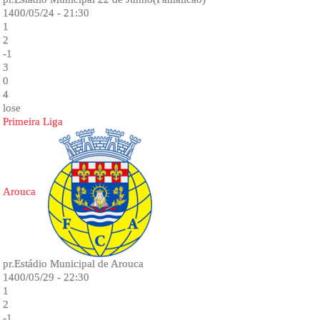
1400/05/24 - 21:30
1
2
-1
3
0
4
lose
Primeira Liga
Arouca
pr.Estádio Municipal de Arouca
1400/05/29 - 22:30
1
2
-1