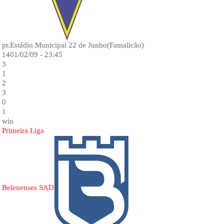
pr.Estádio Municipal 22 de Junho(Famalicão)
1401/02/09 - 23:45
3
1
2
3
0
1
win
Primeira Liga
Belenenses SAD