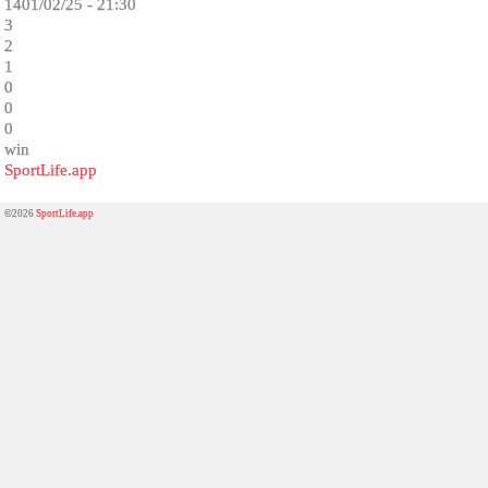
1401/02/25 - 21:30
3
2
1
0
0
0
win
SportLife.app
©2026
SportLife.app