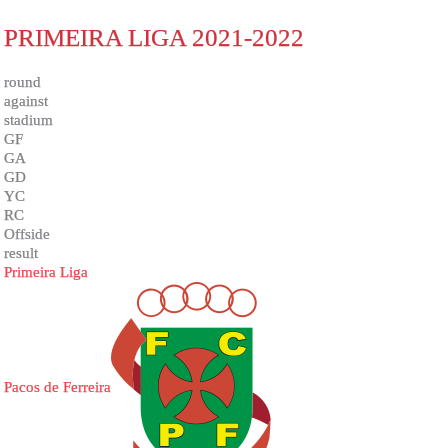
PRIMEIRA LIGA 2021-2022
round
against
stadium
GF
GA
GD
YC
RC
Offside
result
Primeira Liga
Pacos de Ferreira