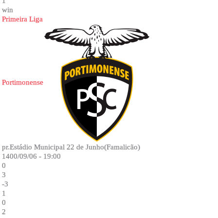
1
win
Primeira Liga
Portimonense
pr.Estádio Municipal 22 de Junho(Famalicão)
1400/09/06 - 19:00
0
3
-3
1
0
2