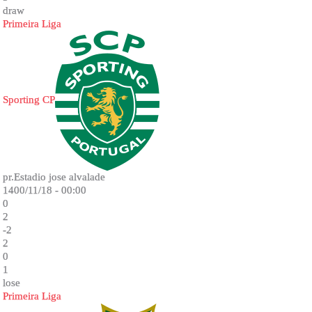
draw
Primeira Liga
Sporting CP
pr.Estadio jose alvalade
1400/11/18 - 00:00
0
2
-2
2
0
1
lose
Primeira Liga