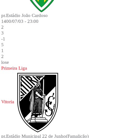
pr.Estádio João Cardoso
1400/07/03 - 23:00
2
3
-1
5
1
2
lose
Primeira Liga
Vitoria
pr.Estádio Municipal 22 de Junho(Famalicão)