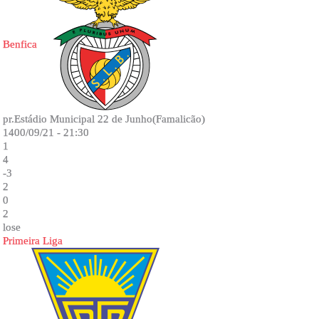
Benfica
pr.Estádio Municipal 22 de Junho(Famalicão)
1400/09/21 - 21:30
1
4
-3
2
0
2
lose
Primeira Liga