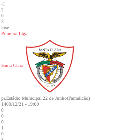
-1
2
0
3
lose
Primeira Liga
Santa Clara
pr.Estádio Municipal 22 de Junho(Famalicão)
1400/12/21 - 19:00
0
0
0
1
0
3