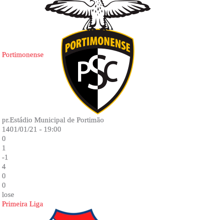
Portimonense
pr.Estádio Municipal de Portimão
1401/01/21 - 19:00
0
1
-1
4
0
0
lose
Primeira Liga