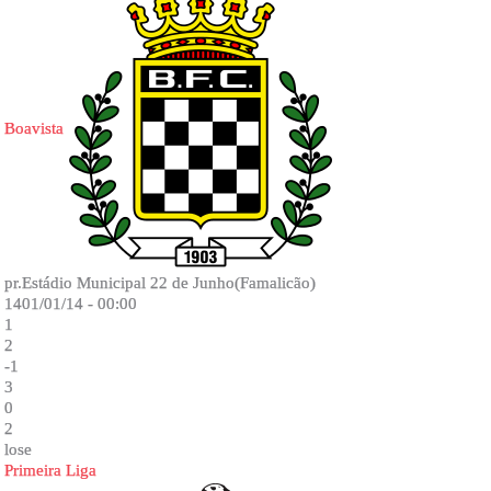
Boavista
pr.Estádio Municipal 22 de Junho(Famalicão)
1401/01/14 - 00:00
1
2
-1
3
0
2
lose
Primeira Liga