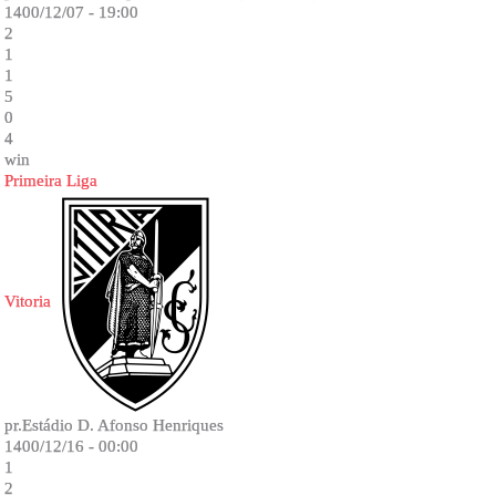
1400/12/07 - 19:00
2
1
1
5
0
4
win
Primeira Liga
Vitoria
pr.Estádio D. Afonso Henriques
1400/12/16 - 00:00
1
2