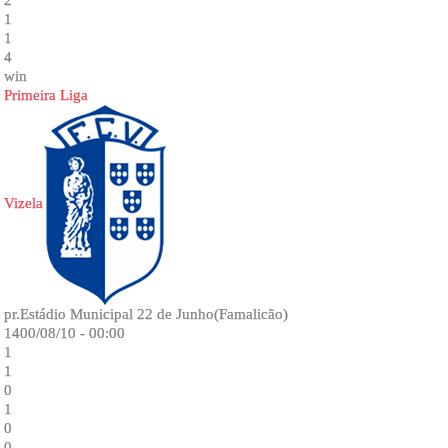
2
1
1
4
win
Primeira Liga
Vizela
pr.Estádio Municipal 22 de Junho(Famalicão)
1400/08/10 - 00:00
1
1
0
1
0
0