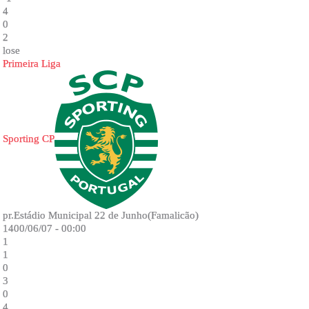
4
0
2
lose
Primeira Liga
Sporting CP
pr.Estádio Municipal 22 de Junho(Famalicão)
1400/06/07 - 00:00
1
1
0
3
0
4