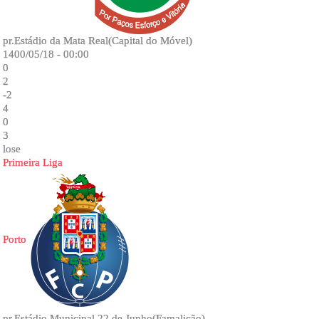
pr.Estádio da Mata Real(Capital do Móvel)
1400/05/18 - 00:00
0
2
-2
4
0
3
lose
Primeira Liga
Porto
pr.Estádio Municipal 22 de Junho(Famalicão)