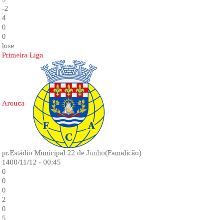
-2
4
0
0
lose
Primeira Liga
Arouca
pr.Estádio Municipal 22 de Junho(Famalicão)
1400/11/12 - 00:45
0
0
0
2
0
5