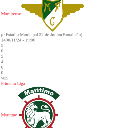
Moreirense
pr.Estádio Municipal 22 de Junho(Famalicão)
1400/11/24 - 19:00
5
0
5
4
0
0
win
Primeira Liga
Maritimo