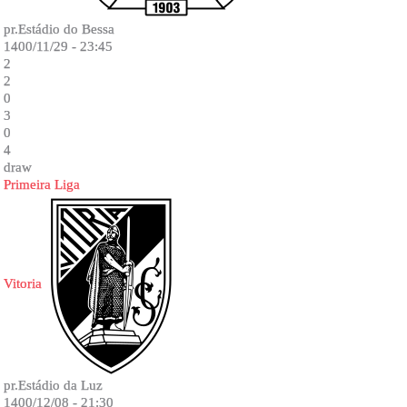
pr.Estádio do Bessa
1400/11/29 - 23:45
2
2
0
3
0
4
draw
Primeira Liga
Vitoria
pr.Estádio da Luz
1400/12/08 - 21:30