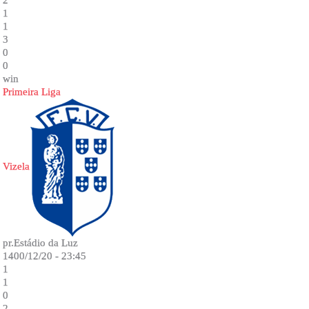
2
1
1
3
0
0
win
Primeira Liga
Vizela
pr.Estádio da Luz
1400/12/20 - 23:45
1
1
0
2