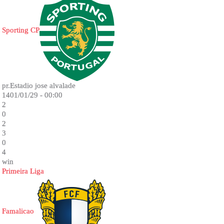
Sporting CP
pr.Estadio jose alvalade
1401/01/29 - 00:00
2
0
2
3
0
4
win
Primeira Liga
Famalicao