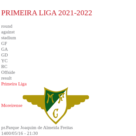
PRIMEIRA LIGA 2021-2022
round
against
stadium
GF
GA
GD
YC
RC
Offside
result
Primeira Liga
Moreirense
pr.Parque Joaquim de Almeida Freitas
1400/05/16 - 21:30