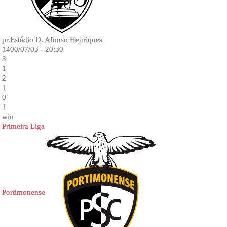
pr.Estádio D. Afonso Henriques
1400/07/03 - 20:30
3
1
2
1
0
1
win
Primeira Liga
Portimonense