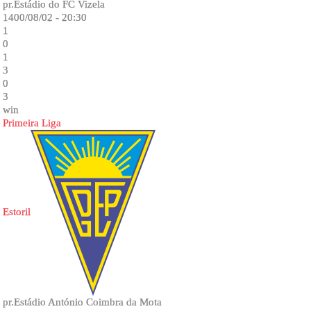
pr.Estádio do FC Vizela
1400/08/02 - 20:30
1
0
1
3
0
3
win
Primeira Liga
Estoril
pr.Estádio António Coimbra da Mota