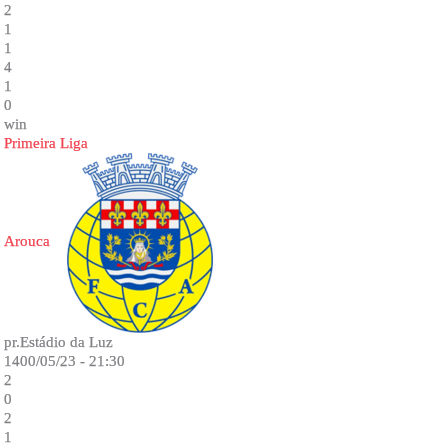
2
1
1
4
1
0
win
Primeira Liga
Arouca
pr.Estádio da Luz
1400/05/23 - 21:30
2
0
2
1