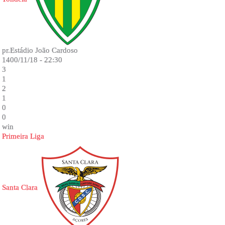
pr.Estádio João Cardoso
1400/11/18 - 22:30
3
1
2
1
0
0
win
Primeira Liga
Santa Clara