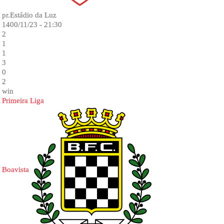
pr.Estádio da Luz
1400/11/23 - 21:30
2
1
1
3
0
2
win
Primeira Liga
Boavista