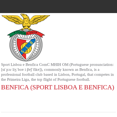
Sport Lisboa e Benfica ComC MHIH OM (Portuguese pronunciation:
[sɨˈpɔɾ liʒˈboɐ i βɐ̃jˈfikɐ]), commonly known as Benfica, is a
professional football club based in Lisbon, Portugal, that competes in
the Primeira Liga, the top flight of Portuguese football.
BENFICA (SPORT LISBOA E BENFICA)