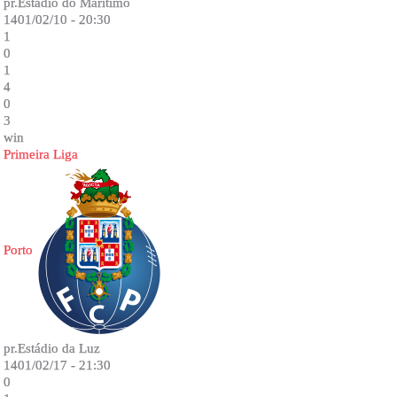
pr.Estádio do Marítimo
1401/02/10 - 20:30
1
0
1
4
0
3
win
Primeira Liga
Porto
pr.Estádio da Luz
1401/02/17 - 21:30
0