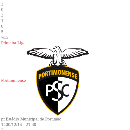
3
0
3
1
0
5
win
Primeira Liga
Portimonense
pr.Estádio Municipal de Portimão
1400/12/14 - 21:30