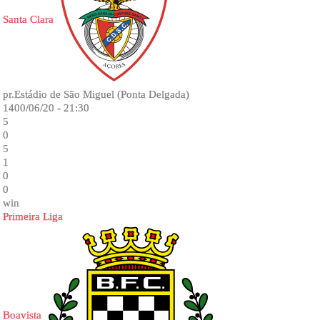
Santa Clara
pr.Estádio de São Miguel (Ponta Delgada)
1400/06/20 - 21:30
5
0
5
1
0
0
win
Primeira Liga
Boavista