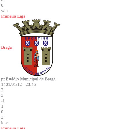
0
win
Primeira Liga
Braga
pr.Estádio Municipal de Braga
1401/01/12 - 23:45
2
3
-1
1
0
3
lose
Primeira Liga