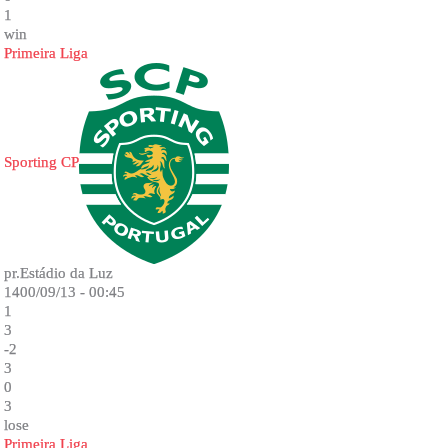
1
win
Primeira Liga
Sporting CP
pr.Estádio da Luz
1400/09/13 - 00:45
1
3
-2
3
0
3
lose
Primeira Liga