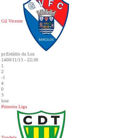
Gil Vicente
pr.Estádio da Luz
1400/11/13 - 22:30
1
2
-1
4
0
3
lose
Primeira Liga
Tondela