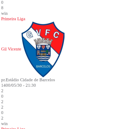
0
8
win
Primeira Liga
Gil Vicente
pr.Estádio Cidade de Barcelos
1400/05/30 - 21:30
2
0
2
2
0
2
win