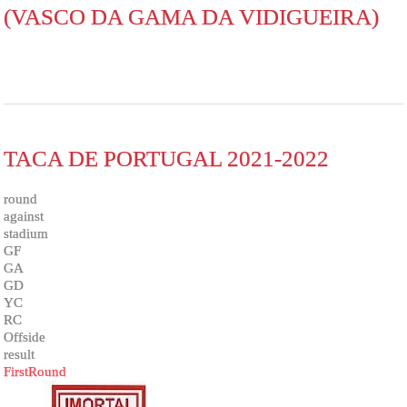
(VASCO DA GAMA DA VIDIGUEIRA)
TACA DE PORTUGAL 2021-2022
round
against
stadium
GF
GA
GD
YC
RC
Offside
result
FirstRound