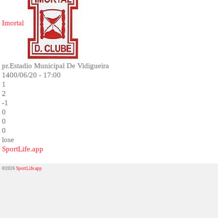
Imortal
pr.Estadio Municipal De Vidigueira
1400/06/20 - 17:00
1
2
-1
0
0
0
lose
SportLife.app
©2026
SportLife.app