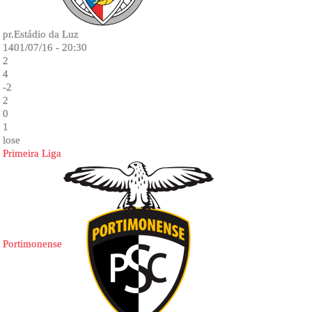
pr.Estádio da Luz
1401/07/16 - 20:30
2
4
-2
2
0
1
lose
Primeira Liga
Portimonense