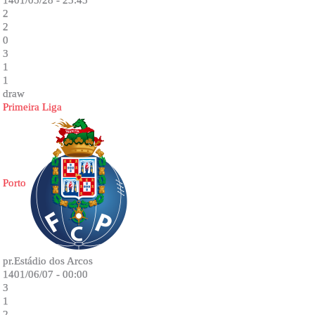
1401/05/28 - 23:45
2
2
0
3
1
1
draw
Primeira Liga
Porto
pr.Estádio dos Arcos
1401/06/07 - 00:00
3
1
2