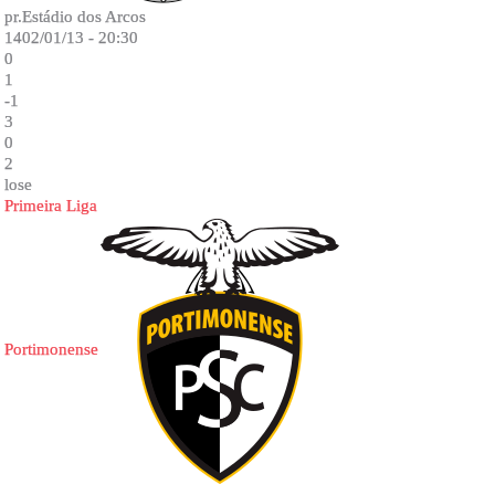
pr.Estádio dos Arcos
1402/01/13 - 20:30
0
1
-1
3
0
2
lose
Primeira Liga
Portimonense