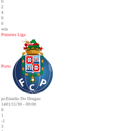
0
2
4
0
0
win
Primeira Liga
Porto
pr.Estadio Do Dragao
1401/11/30 - 00:00
0
1
-1
3