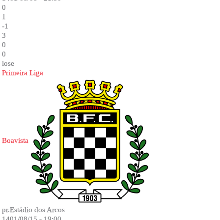
0
1
-1
3
0
0
lose
Primeira Liga
Boavista
pr.Estádio dos Arcos
1401/08/15 - 19:00