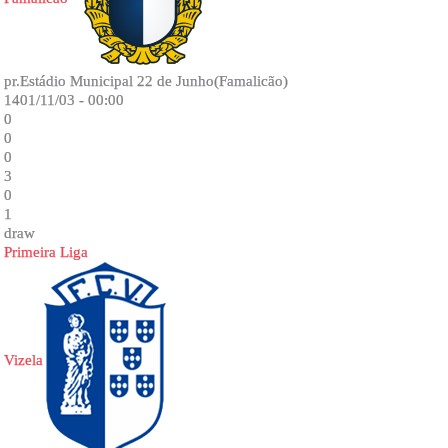
pr.Estádio Municipal 22 de Junho(Famalicão)
1401/11/03 - 00:00
0
0
0
3
0
1
draw
Primeira Liga
Vizela