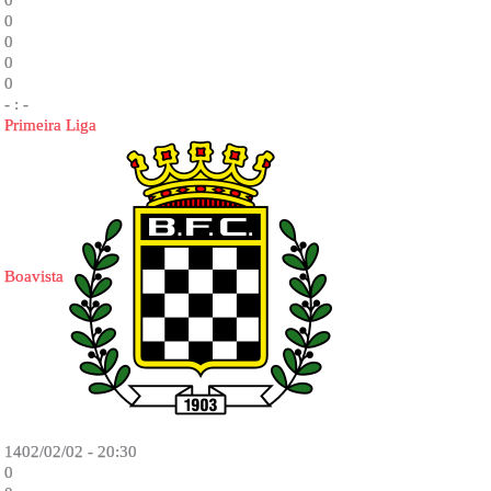
0
0
0
0
0
- : -
Primeira Liga
Boavista
1402/02/02 - 20:30
0