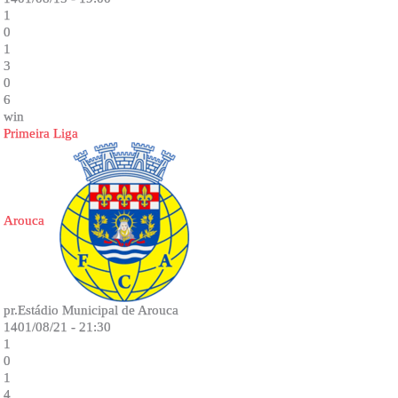
1
0
1
3
0
6
win
Primeira Liga
Arouca
pr.Estádio Municipal de Arouca
1401/08/21 - 21:30
1
0
1
4