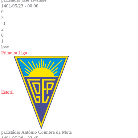
pr.Estadio jose alvalade
1401/05/23 - 00:00
0
3
-3
2
0
1
lose
Primeira Liga
Estoril
pr.Estádio António Coimbra da Mota