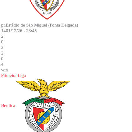
pr.Estádio de São Miguel (Ponta Delgada)
1401/12/26 - 23:45
2
0
2
2
0
4
win
Primeira Liga
Benfica