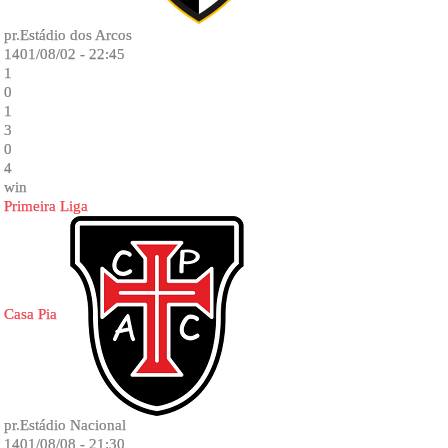
pr.Estádio dos Arcos
1401/08/02 - 22:45
1
0
1
3
0
4
win
Primeira Liga
Casa Pia
pr.Estádio Nacional
1401/08/08 - 21:30