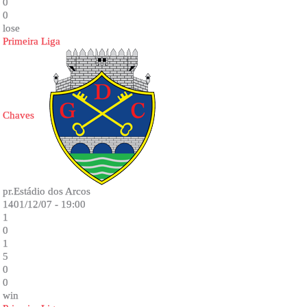
0
0
lose
Primeira Liga
Chaves
pr.Estádio dos Arcos
1401/12/07 - 19:00
1
0
1
5
0
0
win