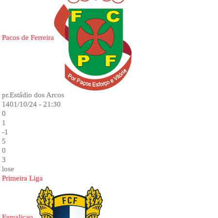
Pacos de Ferreira
pr.Estádio dos Arcos
1401/10/24 - 21:30
0
1
-1
5
0
3
lose
Primeira Liga
Famalicao