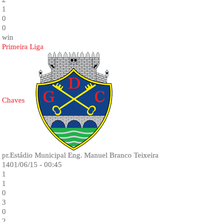
1
0
0
win
Primeira Liga
Chaves
pr.Estádio Municipal Eng. Manuel Branco Teixeira
1401/06/15 - 00:45
1
1
0
3
0
2