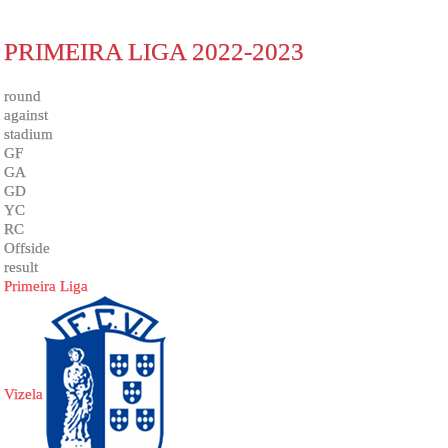
PRIMEIRA LIGA 2022-2023
round
against
stadium
GF
GA
GD
YC
RC
Offside
result
Primeira Liga
Vizela