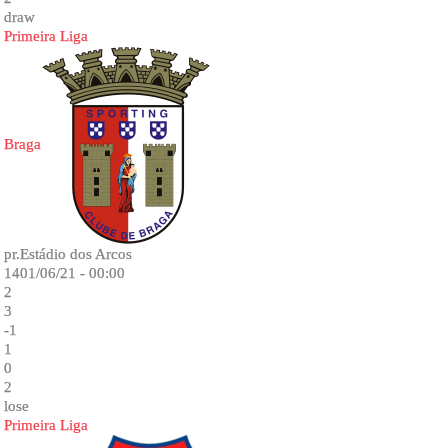
draw
Primeira Liga
Braga
pr.Estádio dos Arcos
1401/06/21 - 00:00
2
3
-1
1
0
2
lose
Primeira Liga