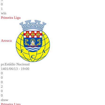
0
1
win
Primeira Liga
Arouca
pr.Estádio Nacional
1401/06/13 - 19:00
0
0
0
2
0
0
draw
Primeira Liga