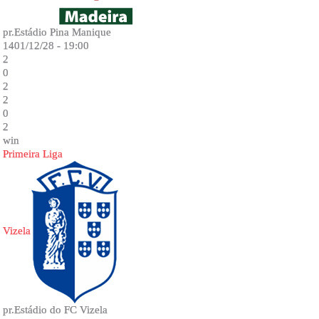
pr.Estádio Pina Manique
1401/12/28 - 19:00
2
0
2
2
0
2
win
Primeira Liga
Vizela
pr.Estádio do FC Vizela