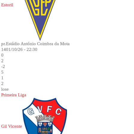
Estoril
pr.Estádio António Coimbra da Mota
1401/10/26 - 22:30
0
2
-2
5
1
2
lose
Primeira Liga
Gil Vicente