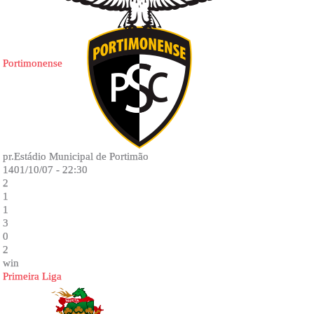
Portimonense
pr.Estádio Municipal de Portimão
1401/10/07 - 22:30
2
1
1
3
0
2
win
Primeira Liga