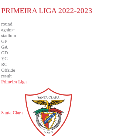
PRIMEIRA LIGA 2022-2023
round
against
stadium
GF
GA
GD
YC
RC
Offside
result
Primeira Liga
Santa Clara