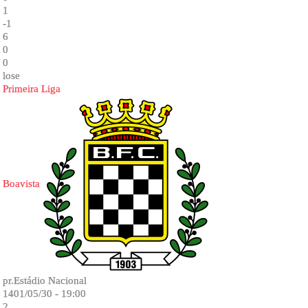
1
-1
6
0
0
lose
Primeira Liga
Boavista
pr.Estádio Nacional
1401/05/30 - 19:00
2