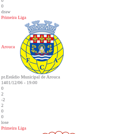
0
0
draw
Primeira Liga
Arouca
pr.Estádio Municipal de Arouca
1401/12/06 - 19:00
0
2
-2
2
0
0
lose
Primeira Liga