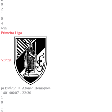
0
2
1
0
4
win
Primeira Liga
Vitoria
pr.Estádio D. Afonso Henriques
1401/06/07 - 22:30
1
0
1
3