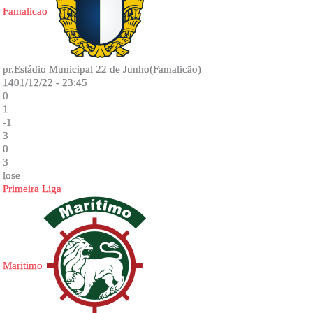
Famalicao
pr.Estádio Municipal 22 de Junho(Famalicão)
1401/12/22 - 23:45
0
1
-1
3
0
3
lose
Primeira Liga
Maritimo