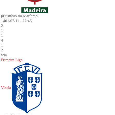
pr.Estádio do Marítimo
1401/07/11 - 22:45
2
1
1
4
1
2
win
Primeira Liga
Vizela