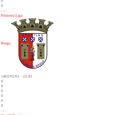
0
0
- : -
Primeira Liga
Braga
1402/02/01 - 22:45
0
0
0
0
0
0
- : -