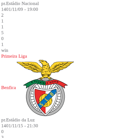
pr.Estádio Nacional
1401/11/09 - 19:00
2
1
1
5
0
1
win
Primeira Liga
Benfica
pr.Estádio da Luz
1401/11/15 - 21:30
0
3