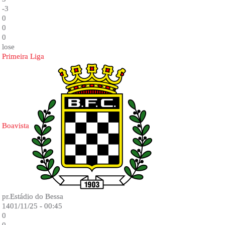
-3
0
0
0
lose
Primeira Liga
Boavista
pr.Estádio do Bessa
1401/11/25 - 00:45
0