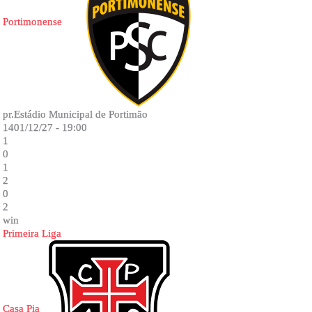
Portimonense
pr.Estádio Municipal de Portimão
1401/12/27 - 19:00
1
0
1
2
0
2
win
Primeira Liga
Casa Pia