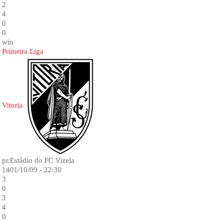
2
4
0
0
win
Primeira Liga
Vitoria
pr.Estádio do FC Vizela
1401/10/09 - 22:30
3
0
3
4
0