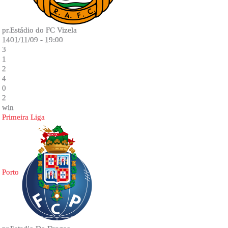
pr.Estádio do FC Vizela
1401/11/09 - 19:00
3
1
2
4
0
2
win
Primeira Liga
Porto