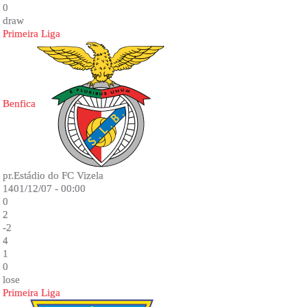
0
draw
Primeira Liga
Benfica
pr.Estádio do FC Vizela
1401/12/07 - 00:00
0
2
-2
4
1
0
lose
Primeira Liga