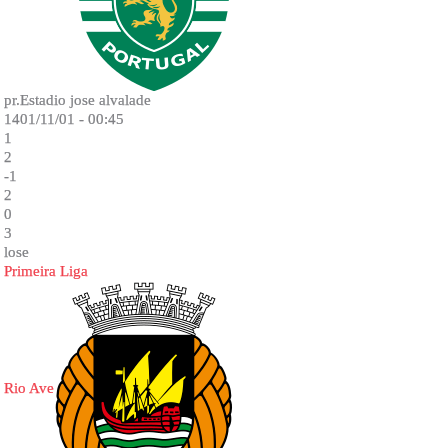
pr.Estadio jose alvalade
1401/11/01 - 00:45
1
2
-1
2
0
3
lose
Primeira Liga
Rio Ave