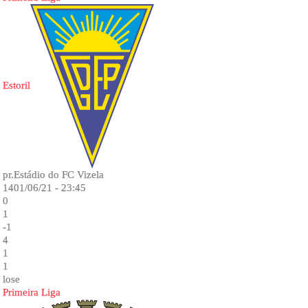
Estoril
pr.Estádio do FC Vizela
1401/06/21 - 23:45
0
1
-1
4
1
1
lose
Primeira Liga