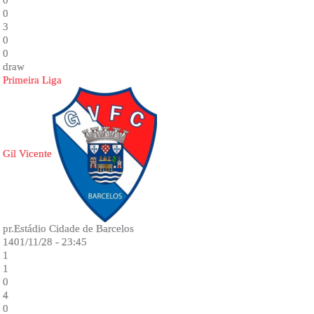
0
0
3
0
0
draw
Primeira Liga
Gil Vicente
pr.Estádio Cidade de Barcelos
1401/11/28 - 23:45
1
1
0
4
0