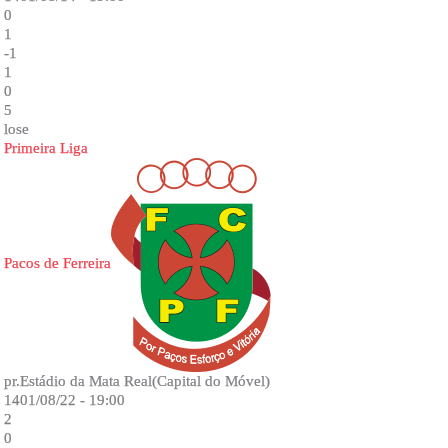
0
1
-1
1
0
5
lose
Primeira Liga
Pacos de Ferreira
pr.Estádio da Mata Real(Capital do Móvel)
1401/08/22 - 19:00
2
0