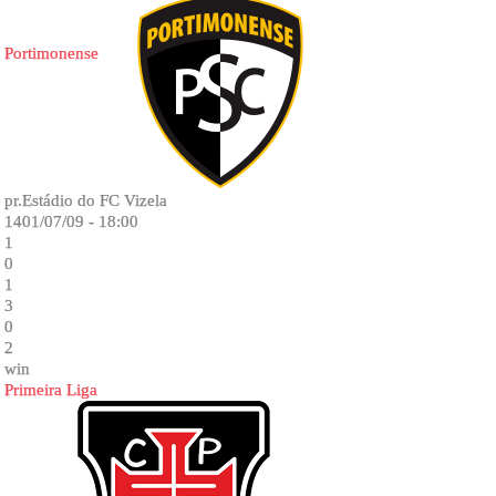
Portimonense
pr.Estádio do FC Vizela
1401/07/09 - 18:00
1
0
1
3
0
2
win
Primeira Liga