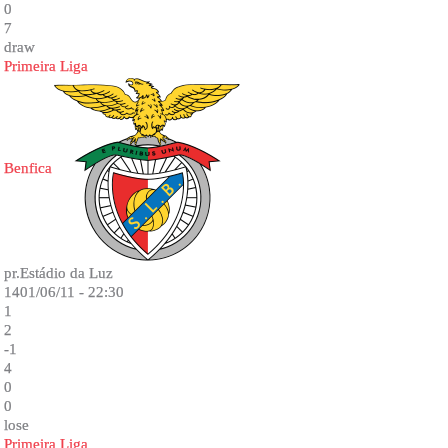
0
7
draw
Primeira Liga
Benfica
pr.Estádio da Luz
1401/06/11 - 22:30
1
2
-1
4
0
0
lose
Primeira Liga