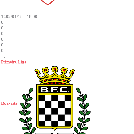
1402/01/18 - 18:00
0
0
0
0
0
0
- : -
Primeira Liga
Boavista