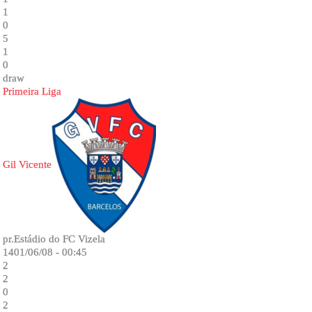
1
0
5
1
0
draw
Primeira Liga
Gil Vicente
pr.Estádio do FC Vizela
1401/06/08 - 00:45
2
2
0
2