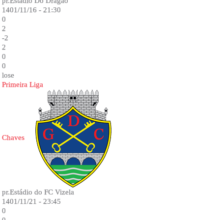
pr.Estadio Do Dragao
1401/11/16 - 21:30
0
2
-2
2
0
0
lose
Primeira Liga
Chaves
pr.Estádio do FC Vizela
1401/11/21 - 23:45
0