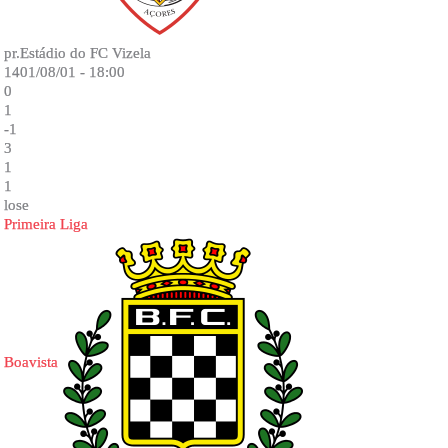
pr.Estádio do FC Vizela
1401/08/01 - 18:00
0
1
-1
3
1
1
lose
Primeira Liga
Boavista