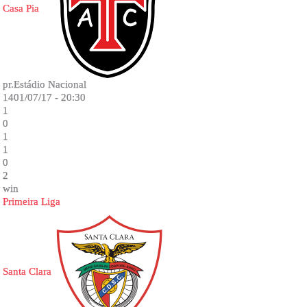
Casa Pia
pr.Estádio Nacional
1401/07/17 - 20:30
1
0
1
1
0
2
win
Primeira Liga
Santa Clara