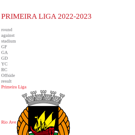
PRIMEIRA LIGA 2022-2023
round
against
stadium
GF
GA
GD
YC
RC
Offside
result
Primeira Liga
Rio Ave