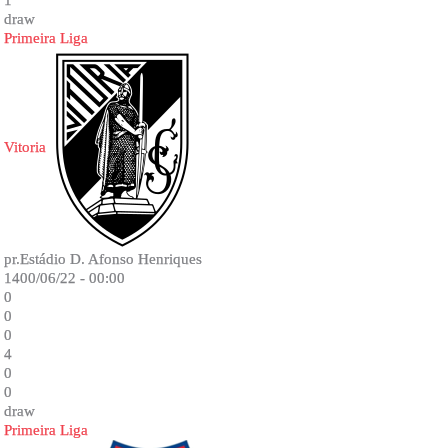
1
draw
Primeira Liga
Vitoria
pr.Estádio D. Afonso Henriques
1400/06/22 - 00:00
0
0
0
4
0
0
draw
Primeira Liga