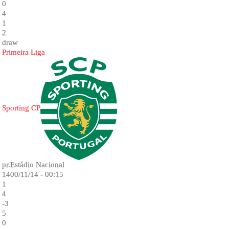
0
4
1
2
draw
Primeira Liga
Sporting CP
pr.Estádio Nacional
1400/11/14 - 00:15
1
4
-3
5
0