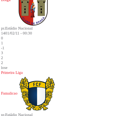
pr.Estádio Nacional
1401/02/11 - 00:30
0
1
-1
3
2
2
lose
Primeira Liga
Famalicao
pr.Estádio Nacional