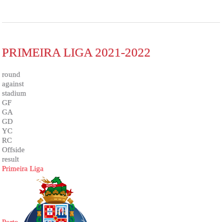
PRIMEIRA LIGA 2021-2022
round
against
stadium
GF
GA
GD
YC
RC
Offside
result
Primeira Liga