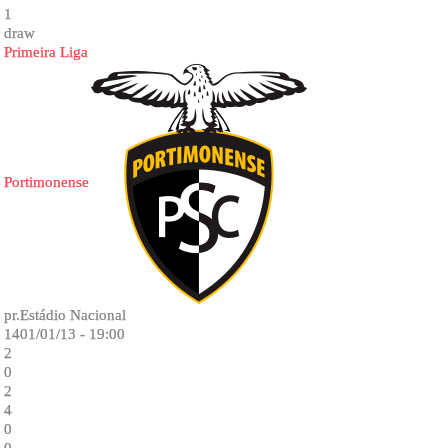
1
draw
Primeira Liga
Portimonense
pr.Estádio Nacional
1401/01/13 - 19:00
2
0
2
4
0