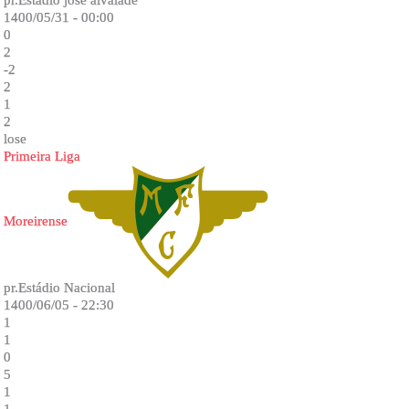
pr.Estadio jose alvalade
1400/05/31 - 00:00
0
2
-2
2
1
2
lose
Primeira Liga
Moreirense
pr.Estádio Nacional
1400/06/05 - 22:30
1
1
0
5
1