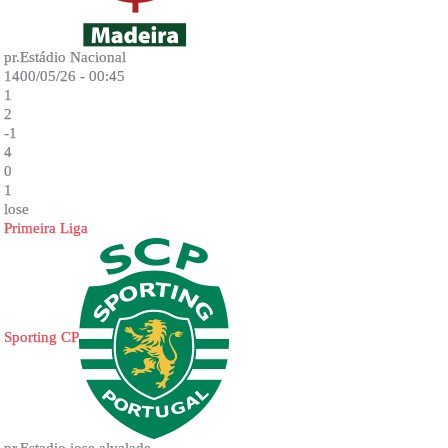
pr.Estádio Nacional
1400/05/26 - 00:45
1
2
-1
4
0
1
lose
Primeira Liga
Sporting CP