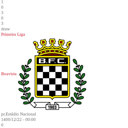
1
0
3
0
3
draw
Primeira Liga
Boavista
pr.Estádio Nacional
1400/12/22 - 00:00
0