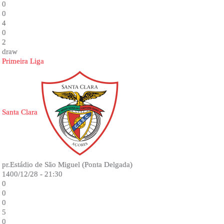
0
0
4
0
2
draw
Primeira Liga
Santa Clara
pr.Estádio de São Miguel (Ponta Delgada)
1400/12/28 - 21:30
0
0
0
5
0