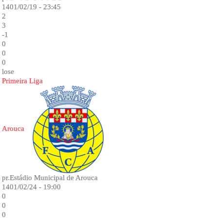
1401/02/19 - 23:45
2
3
-1
0
0
0
lose
Primeira Liga
Arouca
pr.Estádio Municipal de Arouca
1401/02/24 - 19:00
0
0
0