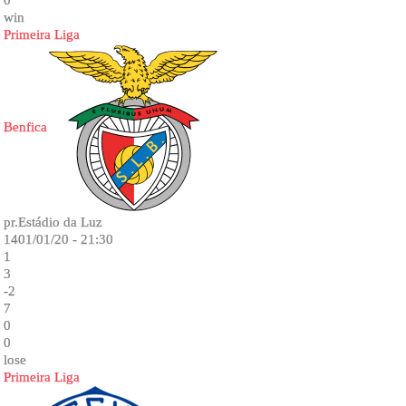
0
win
Primeira Liga
Benfica
pr.Estádio da Luz
1401/01/20 - 21:30
1
3
-2
7
0
0
lose
Primeira Liga