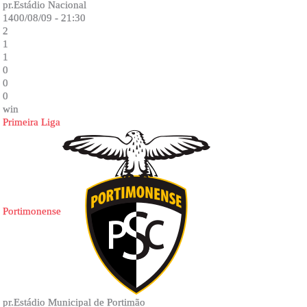
pr.Estádio Nacional
1400/08/09 - 21:30
2
1
1
0
0
0
win
Primeira Liga
Portimonense
pr.Estádio Municipal de Portimão