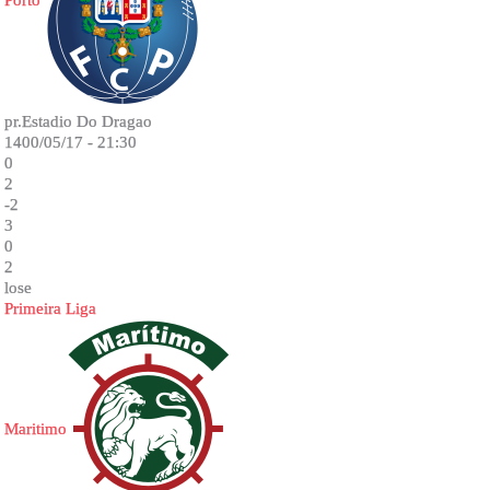
Porto
pr.Estadio Do Dragao
1400/05/17 - 21:30
0
2
-2
3
0
2
lose
Primeira Liga
Maritimo