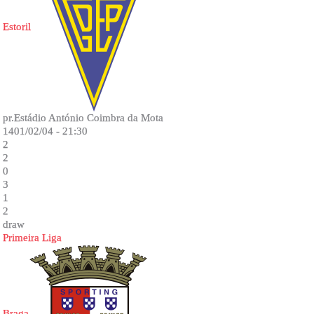
Estoril
pr.Estádio António Coimbra da Mota
1401/02/04 - 21:30
2
2
0
3
1
2
draw
Primeira Liga
Braga