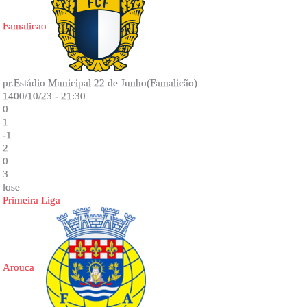
Famalicao
pr.Estádio Municipal 22 de Junho(Famalicão)
1400/10/23 - 21:30
0
1
-1
2
0
3
lose
Primeira Liga
Arouca